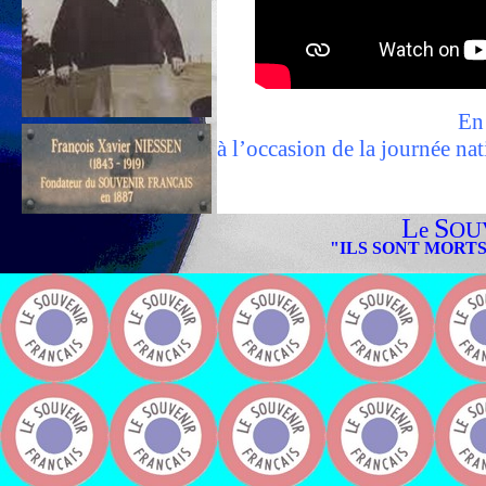
En 
à l’occasion de la journée na
L
S
e
OU
Hommage à un Violain
"ILS SONT MORTS
Fernand Lefebvre e
ancien ouvrie
(groupe des houillères de Bé
En 
il 
au 7e régiment de tiraill
où il re