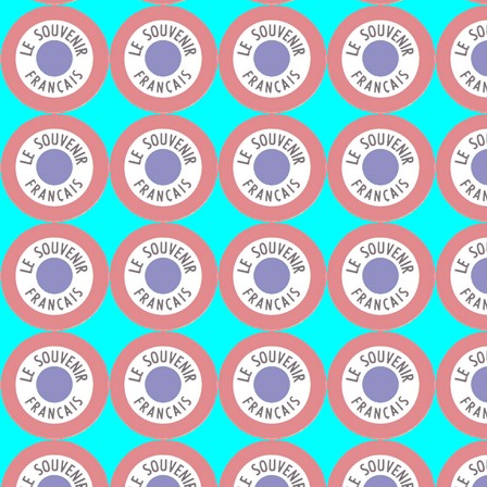
Le sergent Lefe
le 16 janvier 1954 à Duong 
A l’âge de 2
D’autres photos sur
Jacq