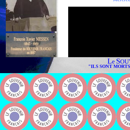
L
S
e
OU
"ILS SONT MORTS