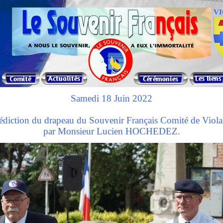
VI
Samedi 18 Juin 2022
diction du drapeau du Souvenir Français Comité de Viola
par Monsieur Lucien HOCHEDEZ.