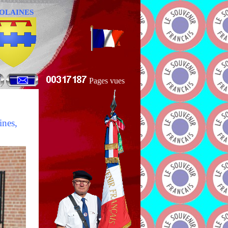
OLAINES
Pages vues
ines,