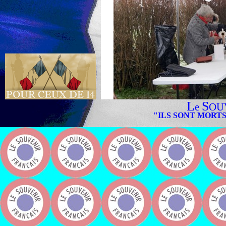
L
S
e
OU
"ILS SONT MORTS