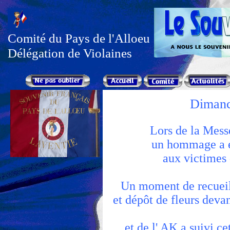
Comité du Pays de l'Alloeu
Délégation de Violaines
Dimanc
Lors de la Mes
un hommage a é
aux victimes
Un moment de recueil
et dépôt de fleurs deva
et de l' AK a suivi c