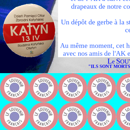
drapeaux de notre c
Un dépôt de gerbe à la s
c
Au même moment, cet ho
avec nos amis de l'AK et
L
S
des familles
e
OU
"ILS SONT MORTS